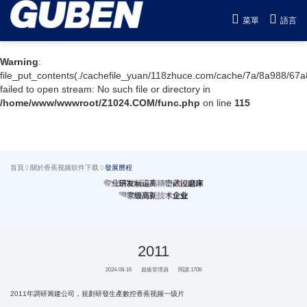
Warning
: mkdir(): No space left on device in
菜單
語言
/home/www/wwwroot/Z1024.COM/func.php
on line
127
Warning
:
file_put_contents(./cachefile_yuan/118zhuce.com/cache/7a/8a988/67a
failed to open stream: No such file or directory in
/home/www/wwwroot/Z1024.COM/func.php
on line
115
首頁
關於香蕉视频软件下载
發展曆程
2011
2024-08-16
超級管理員
閱讀 1708
2011年調研籌建公司，規劃研發生產數控香蕉视频一级片